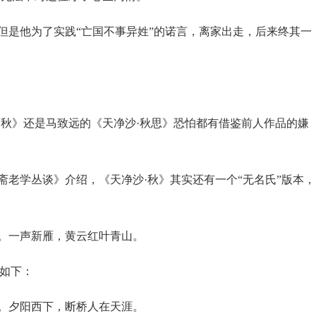
但是他为了实践“亡国不事异姓”的诺言，离家出走，后来终其一
·秋》还是马致远的《天净沙·秋思》恐怕都有借鉴前人作品的嫌
斋老学丛谈》介绍，《天净沙·秋》其实还有一个“无名氏”版本，
。一声新雁，黄云红叶青山。
文如下：
。夕阳西下，断桥人在天涯。