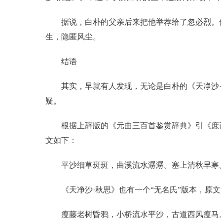
据说，白朴的父亲后来把他举荐给了忽必烈。
生，隐匿风尘。
结语
其实，早就有人发现，无论是白朴的《天净沙
疑。
根据上辞版的《元曲三百首鉴赏辞典》引《庶
文如下：
平沙细草斑斑，曲溪流水潺潺。塞上清秋早寒
《天净沙·秋思》也有一个“无名氏”版本，原
瘦藤老树昏鸦，小桥流水平沙，古道西风瘦马