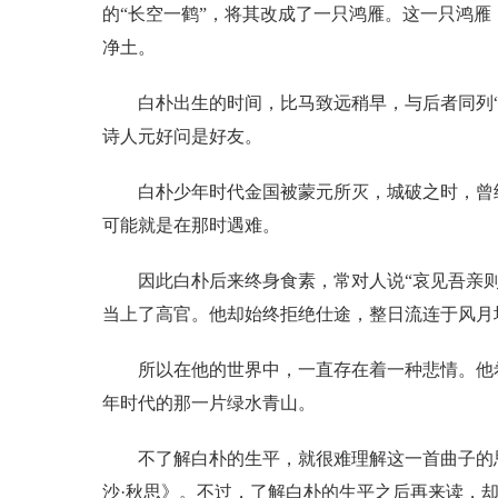
的“长空一鹤”，将其改成了一只鸿雁。这一只鸿
净土。
白朴出生的时间，比马致远稍早，与后者同列
诗人元好问是好友。
白朴少年时代金国被蒙元所灭，城破之时，曾
可能就是在那时遇难。
因此白朴后来终身食素，常对人说“哀见吾亲
当上了高官。他却始终拒绝仕途，整日流连于风月
所以在他的世界中，一直存在着一种悲情。他
年时代的那一片绿水青山。
不了解白朴的生平，就很难理解这一首曲子的
沙·秋思》。不过，了解白朴的生平之后再来读，