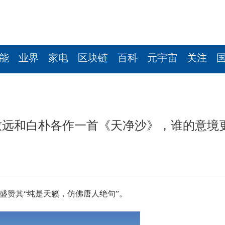
能
业界
家电
区块链
百科
元宇宙
关注
致远和白朴各作一首《天净沙》，谁的意境
维盛赞其“纯是天籁，仿佛唐人绝句”。