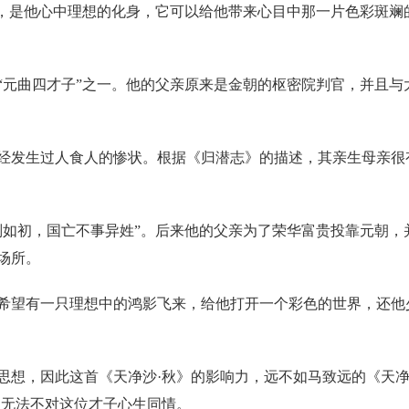
雁，是他心中理想的化身，它可以给他带来心目中那一片色彩斑斓
“元曲四才子”之一。他的父亲原来是金朝的枢密院判官，并且与
经发生过人食人的惨状。根据《归潜志》的描述，其亲生母亲很
则如初，国亡不事异姓”。后来他的父亲为了荣华富贵投靠元朝，
场所。
希望有一只理想中的鸿影飞来，给他打开一个彩色的世界，还他
思想，因此这首《天净沙·秋》的影响力，远不如马致远的《天
却无法不对这位才子心生同情。