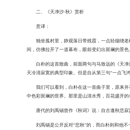
二、《天净沙·秋》赏析
意译：
独坐孤村里，静观落日带残霞，一点轻烟绕老
间，仿佛拉开了一道幕布，眼前变幻出斑斓的景色
白朴的这首散曲，前面两句与马致远的《天净
天冷清寂寞的典型印象。但是自从第三句“一点飞
我们可以看到，白朴在这一首曲子里，原来并不
中色彩斑斓的世界。那里是山清水秀，百花盛开的
唐代的刘禹锡曾作《秋词》说：自古逢秋悲寂
刘禹锡是公开反对“悲秋”的，而白朴则和他