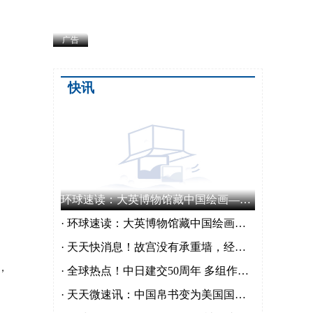
广告
快讯
环球速读：大英博物馆藏中国绘画——石涛、吴历、冷枚等
· 环球速读：大英博物馆藏中国绘画——石涛、吴历、冷枚等
· 天天快消息！故宫没有承重墙，经历数百次的地震，为何依然能够完好无损？
，
· 全球热点！中日建交50周年 多组作品首次来华 “感官次元” 在上海开幕
· 天天微速讯：中国帛书变为美国国宝？记载内容匪夷所思，如今却仍然流失在外