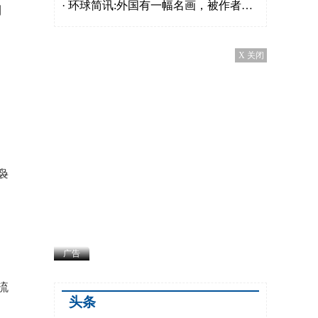
· 环球简讯:外国有一幅名画，被作者画四个版本，还描绘了100年后发生的事情
到
X 关闭
袅
广告
流
头条