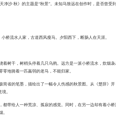
《天净沙·秋》的主题是“秋景”。未知马致远在创作时，是否曾受
鸦，小桥流水人家，古道西风瘦马。夕阳西下，断肠人在天涯。
绕着树干，树梢头停着几只乌鸦。远方是一派小桥流水，炊烟袅
零零地骑着一匹羸弱的老马，不能归家。
极简省的笔墨，描绘出了一幅令人伤感的秋景图。从《楚辞》开
意境。
，都带给人一种荒凉、孤寂的感觉。同时，在另一边却有着小桥
烟。