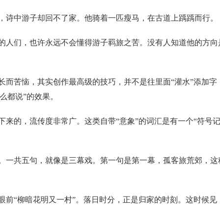
，诗中游子却回不了家。他骑着一匹瘦马，在古道上踽踽而行。
的人们，也许永远不会懂得游子羁旅之苦。没有人知道他的方向
长而苦恼，其实创作最高级的技巧，并不是往里面“灌水”添加字
什么都说”的效果。
下来的，流传度非常广。这类自带“意象”的词汇是有一个“符号
。一共五句，就像是三幕戏。第一句是第一幕，孤客旅荒郊，这
眼前“柳暗花明又一村”。落日时分，正是归家的时刻。这时候见