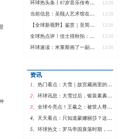
环球热头条丨87岁音乐传奇小泽征尔终返舞台，无人不泪：“纳天地于方寸，以羸弱举千钧”
12/20
当前信息：吴颐人艺术馆在沪开幕，两百多作品呈现“桑梓情”
12/20
【全球新视野】鉴赏｜至简至美，古代陶瓷史上的“中国白”
12/20
是
全球热点评！佳士得秋拍：冰凉的市场与“冰上”的米切尔
12/20
环球速读：米莱斯画了一副《苹果花》，漂亮的油画背后，还隐藏着一个秘密
12/20
资讯
记
1、
热门看点：大雪｜故宫藏画里的苍松：拔地干霄势，清阴覆绿苔
2、
环球讯息：大雪过后，银装素裹，分外妖娆！
种
3、
全球今亮点！王羲之：被世人尊称一代书圣，《兰亭集序》背后故事，你知道多少
4、
天天看点：只知道蒙娜丽莎？这些珍贵的手稿带你认识作为工程师的达芬奇
5、
环球热文：罗马帝国衰落时期，这些建筑被入侵者摧毁、留下文化交汇的印记