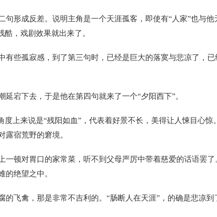
二句形成反差。说明主角是一个天涯孤客，即使有“人家”也与他
的残酷，戏剧效果就出来了。
中有些孤寂感，到了第三句时，已经是巨大的落寞与悲凉了，已
潮延宕下去，于是他在第四句就来了一个“夕阳西下”。
角度上来说是“残阳如血”，代表着好景不长，美得让人悚目心惊
对露宿荒野的窘境。
上一顿对胃口的家常菜，听不到父母严厉中带着慈爱的话语罢了
难的绝望之中。
腐的飞禽，那是非常不吉利的。“肠断人在天涯”，的确是悲凉到