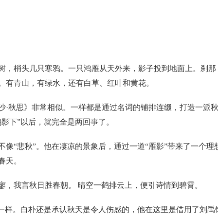
树，梢头几只寒鸦。一只鸿雁从天外来，影子投到地面上。刹那
。有青山，有绿水，还有白草、红叶和黄花。
沙·秋思》非常相似。一样都是通过名词的铺排连缀，打造一派
鸿影下”以后，就完全是两回事了。
像“悲秋”。他在凄凉的景象后，通过一道“雁影”带来了一个理
春天。
寥，我言秋日胜春朝。 晴空一鹤排云上，便引诗情到碧霄。
不一样。白朴还是承认秋天是令人伤感的，他在这里是借用了刘禹