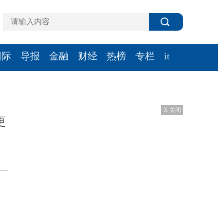
国际
导报
金融
财经
热榜
专栏
it
X 关闭
更