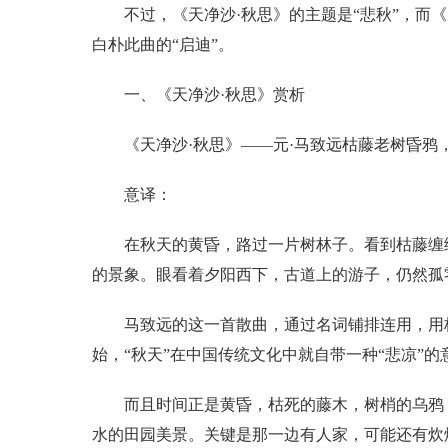
不过，《天净沙·秋思》的主题是“悲秋”，而
白朴此曲的“启迪”。
一、《天净沙·秋思》赏析
《天净沙·秋思》——元·马致远枯藤老树昏
意译：
在秋天的黄昏，路过一片树林子。看到枯藤缠
的景象。眼看着夕阳西下，古道上的游子，仍然孤
马致远的这一首散曲，通过名词铺排连用，用
始，“秋天”在中国传统文化中就自带一种“悲凉”的
而且时间正是黄昏，枯死的藤木，树梢的乌鸦
水的田园美景。关键是那一边有人家，可能还有炊