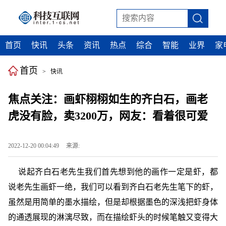
首页
快讯
头条
资讯
热点
综合
智能
业界
家
首页
>
快讯
焦点关注：画虾栩栩如生的齐白石，画老
虎没有脸，卖3200万，网友：看着很可爱
2022-12-20 00:04:49
来源:
说起齐白石老先生我们首先想到他的画作一定是虾，都
说老先生画虾一绝，我们可以看到齐白石老先生笔下的虾，
虽然是用简单的墨水描绘，但是却根据墨色的深浅把虾身体
的通透展现的淋漓尽致，而在描绘虾头的时候笔触又变得大