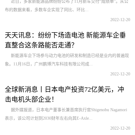
近日，多家新能源品牌纷纷公布了11月新车交付“成绩单”。从公
布的数据来看，多数车企实现了同比、环比...
2022-12-20
天天讯息：纷纷下场造电池 新能源车企垂
直整合这条路能否走通？
新能源车企下场参与动力电池的研发和制造已经是业内的普遍现
象。11月16日，广州鹏博汽车科技有限公司成...
2022-12-20
全球新消息丨日本电产投资72亿美元，冲
击电机头部企业！
据外媒报道，日本电产董事长兼首席执行官Shigenobu Nagamori
表示，该公司计划到2030财年左右向其E-Axle...
2022-12-20