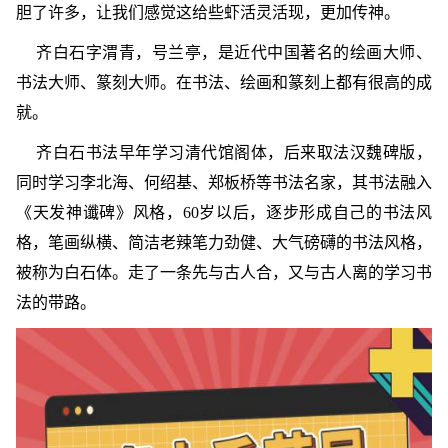
胆了许多，让我们感觉这给些虾活灵活现，更加传神。
齐白石字渭青，号兰亭，是近代中国著名的绘画大师、
书法大师、篆刻大师。在书法、绘画和篆刻上都有很高的成
就。
齐白石书法早年学习清代馆阁体，后来取法汉魏碑版，
同时学习李北海、何绍基、郑板桥等书法名家，其书法融入
《天发神谶碑》风格，60岁以后，逐步形成自己的书法风
格，笔画纵横、简洁老辣笔力劲健、大气磅礴的书法风格，
被称为白石体。走了一条先与古人合，又与古人离的学习书
法的带路。